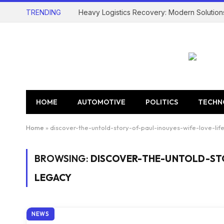
TRENDING
Heavy Logistics Recovery: Modern Solution
HOME
AUTOMOTIVE
POLITICS
TECHN
Home
»
discover-the-untold-story-of-paul-inouyes-wife-love-li
BROWSING:
DISCOVER-THE-UNTOLD-ST
LEGACY
NEWS