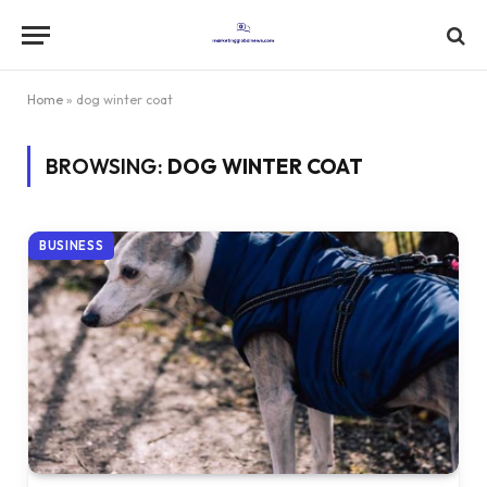
Home
»
dog winter coat
BROWSING:
DOG WINTER COAT
BUSINESS