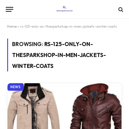
Home
»
rs-125-only-on-thesparkshop-in-men-jackets-winter-coats
BROWSING:
RS-125-ONLY-ON-
THESPARKSHOP-IN-MEN-JACKETS-
WINTER-COATS
NEWS