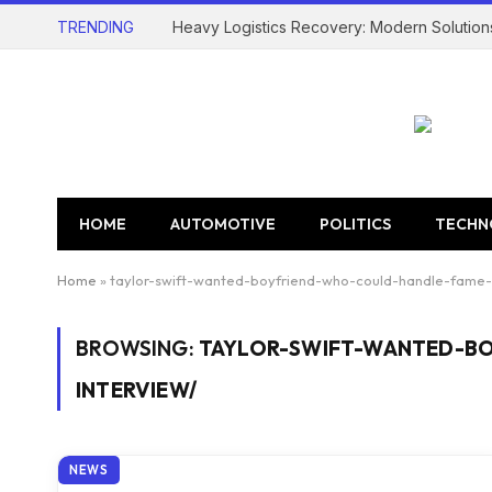
TRENDING
Heavy Logistics Recovery: Modern Solution
HOME
AUTOMOTIVE
POLITICS
TECHN
Home
»
taylor-swift-wanted-boyfriend-who-could-handle-fame-2
BROWSING:
TAYLOR-SWIFT-WANTED-BO
INTERVIEW/
NEWS