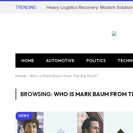
TRENDING
Heavy Logistics Recovery: Modern Solution
HOME
AUTOMOTIVE
POLITICS
TECHN
Home
»
Who is Mark Baum from The Big Short?
BROWSING:
WHO IS MARK BAUM FROM T
NEWS