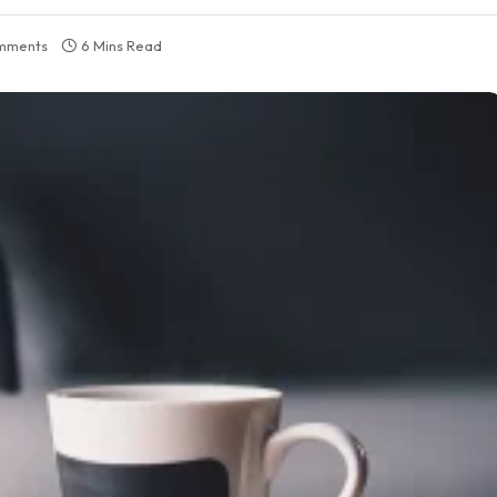
mments
6 Mins Read